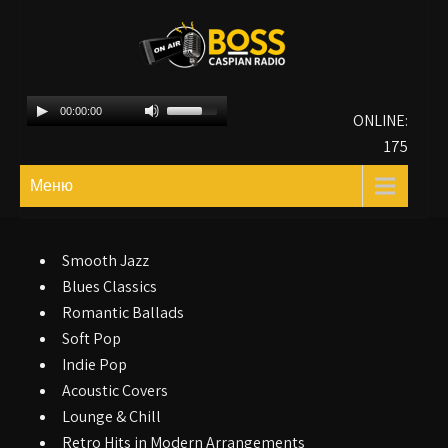
Caspian Radio Boss
00:00:00
ONLINE:
175
Меню
On Air (В эфире)
Перейти
к
содержимому
Smooth Jazz
Blues Classics
Romantic Ballads
Soft Pop
Indie Pop
Acoustic Covers
Lounge & Chill
Retro Hits in Modern Arrangements